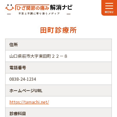
ホーム
田町診療所
スペシャル
対談
住所
お役立ち
コラム
山口県萩市大字東田町２２－８
専門家
インタビュー
電話番号
関節大全
0838-24-1234
ひざ関節ナビに
ついて
ホームページURL
https://tamachi.net/
診療科目