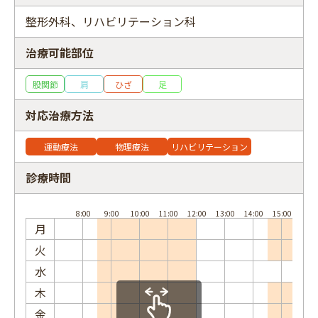
整形外科、リハビリテーション科
治療可能部位
フリーワード
股関節
肩
ひざ
足
対応治療方法
運動療法
物理療法
リハビリテーション
診療時間
月
火
水
木
金