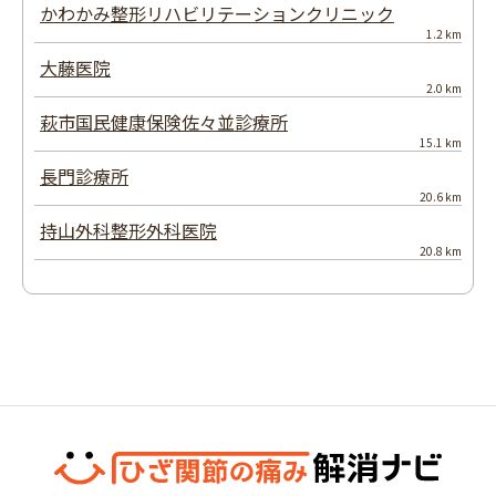
かわかみ整形リハビリテーションクリニック
1.2 km
大藤医院
2.0 km
萩市国民健康保険佐々並診療所
15.1 km
長門診療所
20.6 km
持山外科整形外科医院
20.8 km