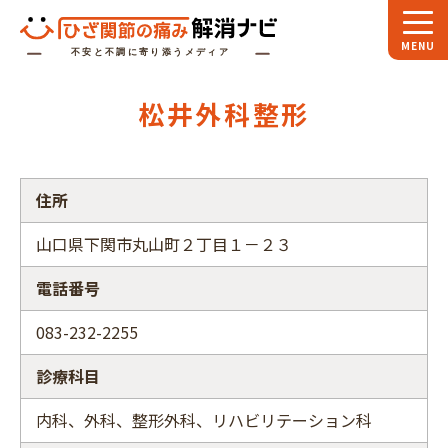
ホーム
松井外科整形
スペシャル
対談
お役立ち
コラム
住所
専門家
インタビュー
山口県下関市丸山町２丁目１－２３
関節大全
電話番号
ひざ関節ナビに
ついて
083-232-2255
診療科目
内科、外科、整形外科、リハビリテーション科