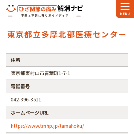
ホーム
東京都立多摩北部医療センター
スペシャル
対談
お役立ち
コラム
住所
専門家
インタビュー
東京都東村山市青葉町1-7-1
関節大全
電話番号
ひざ関節ナビに
ついて
042-396-3511
ホームページURL
https://www.tmhp.jp/tamahoku/