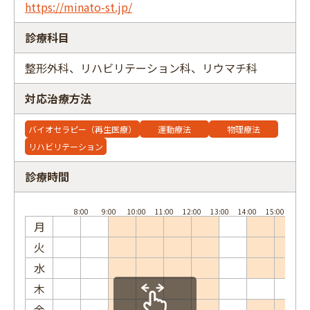
https://minato-st.jp/
診療科目
整形外科、リハビリテーション科、リウマチ科
フリーワード
対応治療方法
バイオセラピー（再生医療）
運動療法
物理療法
リハビリテーション
診療時間
月
火
水
木
金