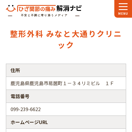
ホーム
整形外科 みなと大通りクリニ
スペシャル
対談
ック
お役立ち
コラム
専門家
インタビュー
住所
関節大全
鹿児島県鹿児島市易居町１－３４リミビル １Ｆ
電話番号
ひざ関節ナビに
ついて
099-239-6622
ホームページURL