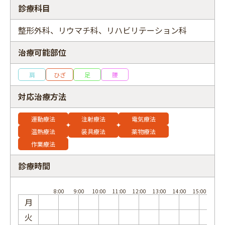
診療科目
整形外科、リウマチ科、リハビリテーション科
治療可能部位
フリーワード
肩
ひざ
足
腰
対応治療方法
運動療法
注射療法
電気療法
温熱療法
装具療法
薬物療法
作業療法
診療時間
月
火