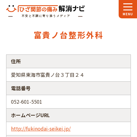
ホーム
富貴ノ台整形外科
スペシャル
対談
お役立ち
コラム
住所
専門家
インタビュー
愛知県東海市富貴ノ台３丁目２４
関節大全
電話番号
ひざ関節ナビに
ついて
052-601-5501
ホームページURL
http://fukinodai-seikei.jp/