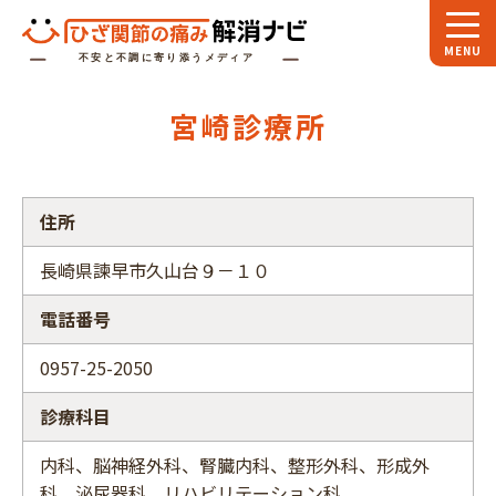
ホーム
宮崎診療所
スペシャル
対談
お役立ち
コラム
住所
専門家
インタビュー
長崎県諫早市久山台９－１０
関節大全
電話番号
ひざ関節ナビに
ついて
0957-25-2050
診療科目
内科、脳神経外科、腎臓内科、整形外科、形成外
科、泌尿器科、リハビリテーション科