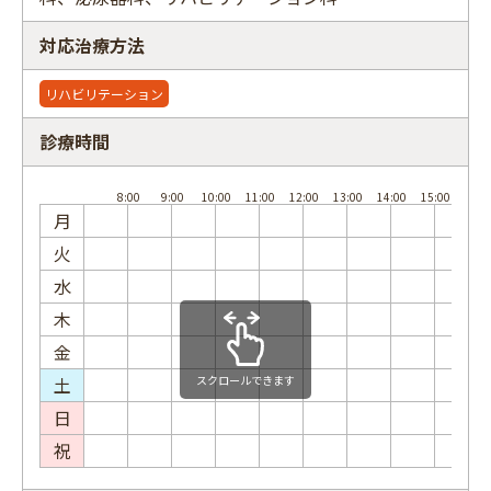
対応治療方法
リハビリテーション
フリーワード
診療時間
月
火
水
木
金
土
スクロールできます
日
祝