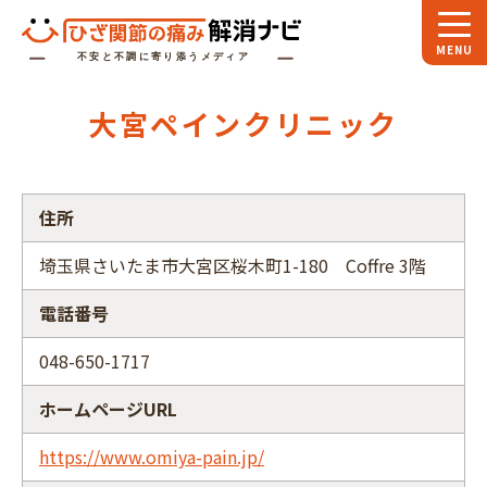
ホーム
大宮ペインクリニック
スペシャル
対談
お役立ち
コラム
住所
専門家
インタビュー
埼玉県さいたま市大宮区桜木町1-180 Coffre 3階
関節大全
電話番号
ひざ関節ナビに
ついて
048-650-1717
ホームページURL
https://www.omiya-pain.jp/