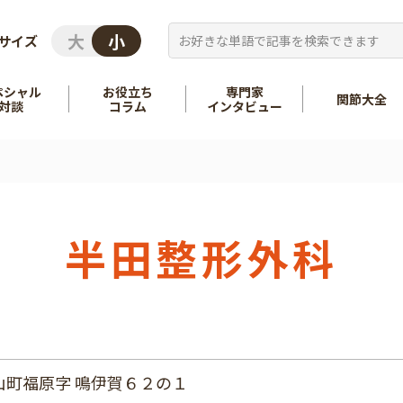
サイズ
ペシャル
お役立ち
専門家
関節大全
対談
コラム
インタビュー
を知る
股関節
を知る
肩
半田整形外科
山町福原字 鳴伊賀６２の１