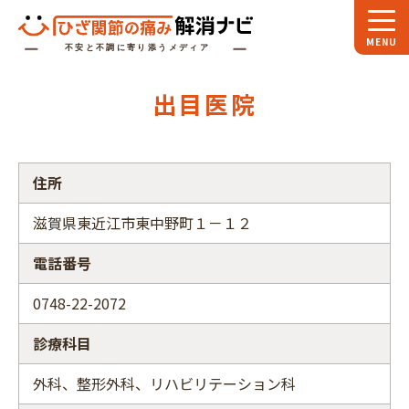
ホーム
出目医院
スペシャル
対談
お役立ち
コラム
住所
専門家
インタビュー
滋賀県東近江市東中野町１－１２
関節大全
電話番号
ひざ関節ナビに
ついて
0748-22-2072
診療科目
外科、整形外科、リハビリテーション科