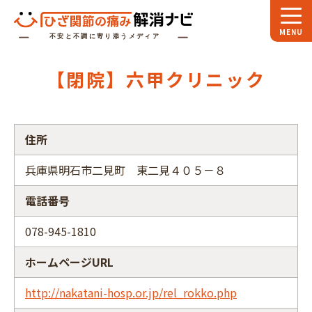
ホーム
【閉院】六甲クリニック
スペシャル
対談
お役立ち
コラム
住所
専門家
インタビュー
兵庫県明石市二見町 東二見４０５－８
関節大全
電話番号
ひざ関節ナビに
ついて
078-945-1810
ホームページURL
http://nakatani-hosp.or.jp/rel_rokko.php