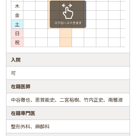
木
金
土
スクロールできます
日
祝
入院
可
在籍医師
中谷徹也、恩賀能史、二宮裕樹、竹内正史、南雅淑
在籍専門医
整形外科、麻酔科