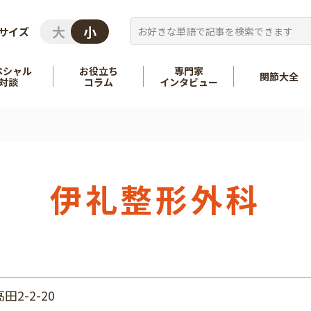
サイズ
ペシャル
お役立ち
専門家
関節大全
対談
コラム
インタビュー
を知る
股関節
を知る
肩
伊礼整形外科
2-2-20