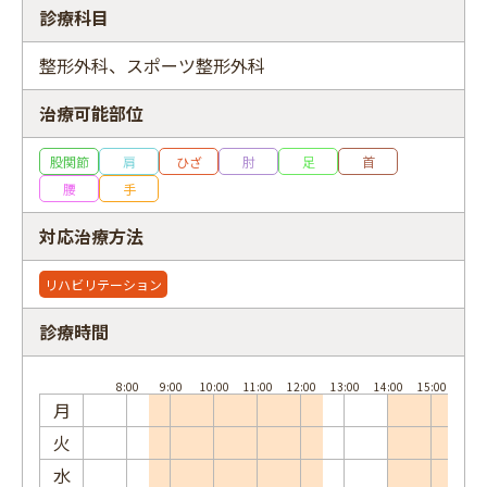
診療科目
整形外科、スポーツ整形外科
治療可能部位
フリーワード
股関節
肩
ひざ
肘
足
首
腰
手
対応治療方法
リハビリテーション
診療時間
月
火
水