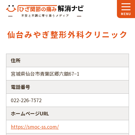
ホーム
仙台みやぎ整形外科クリニック
スペシャル
対談
お役立ち
コラム
住所
専門家
インタビュー
宮城県仙台市青葉区郷六舘67−1
関節大全
電話番号
ひざ関節ナビに
ついて
022-226-7572
ホームページURL
https://smoc-ss.com/