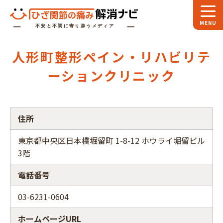
ホーム
人形町整形ペイン・リハビリテ
スペシャル
対談
ーションクリニック
お役立ち
コラム
専門家
インタビュー
住所
関節大全
東京都中央区日本橋堀留町 1-8-12 ホウライ堀留ビル
3階
ひざ関節ナビに
ついて
電話番号
03-6231-0604
ホームページURL