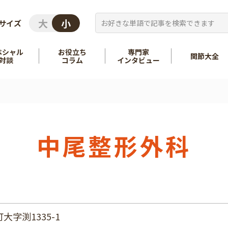
サイズ
ペシャル
お役立ち
専門家
関節大全
対談
コラム
インタビュー
を知る
股関節
を知る
肩
中尾整形外科
字渕1335-1