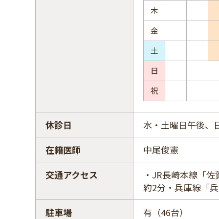
木
金
土
日
祝
休診日
水・土曜日午後、
在籍医師
中尾俊憲
交通アクセス
・JR長崎本線「
約2分・兵庫線「
駐車場
有（46台）