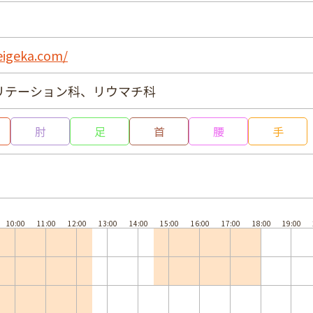
eigeka.com/
リテーション科、リウマチ科
肘
足
首
腰
手