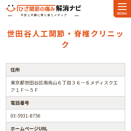
ホーム
世田谷人工関節・脊椎クリニッ
スペシャル
対談
ク
お役立ち
コラム
専門家
インタビュー
住所
関節大全
東京都世田谷区南烏山６丁目３６－６メディスクエ
ア１Ｆ～５Ｆ
ひざ関節ナビに
ついて
電話番号
03-5931-8756
ホームページURL