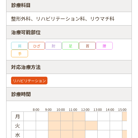
診療科目
整形外科、リハビリテーション科、リウマチ科
治療可能部位
フリーワード
肩
ひざ
肘
足
首
腰
手
対応治療方法
リハビリテーション
診療時間
月
火
水