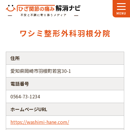
ホーム
ワシミ整形外科羽根分院
スペシャル
対談
お役立ち
コラム
住所
専門家
インタビュー
愛知県岡崎市羽根町若宮30-1
関節大全
電話番号
ひざ関節ナビに
ついて
0564-73-1234
ホームページURL
https://washimi-hane.com/