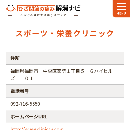
ホーム
スポーツ・栄養クリニック
スペシャル
対談
お役立ち
コラム
住所
専門家
インタビュー
福岡県福岡市 中央区薬院１丁目５－６ハイヒル
ズ １０１
関節大全
電話番号
ひざ関節ナビに
ついて
092-716-5550
ホームページURL
http://www.clinicsn.com