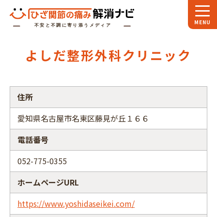
ホーム
よしだ整形外科クリニック
スペシャル
対談
お役立ち
コラム
住所
専門家
インタビュー
愛知県名古屋市名東区藤見が丘１６６
関節大全
電話番号
ひざ関節ナビに
ついて
052-775-0355
ホームページURL
https://www.yoshidaseikei.com/