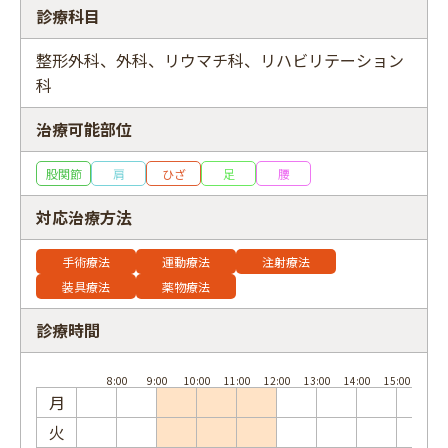
診療科目
整形外科、外科、リウマチ科、リハビリテーション
科
フリーワード
治療可能部位
股関節
肩
ひざ
足
腰
対応治療方法
手術療法
運動療法
注射療法
装具療法
薬物療法
診療時間
月
火