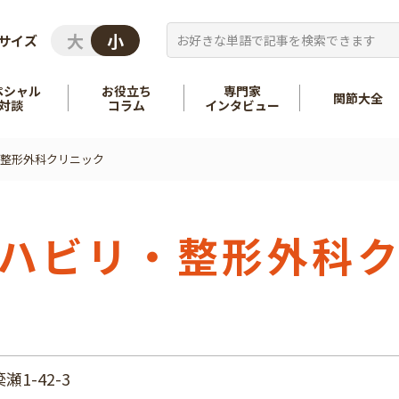
サイズ
ペシャル
お役立ち
専門家
関節大全
対談
コラム
インタビュー
整形外科クリニック
を知る
股関節
を知る
肩
ハビリ・整形外科
1-42-3