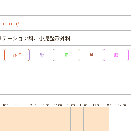
nic.com/
リテーション科、小児整形外科
ひざ
肘
足
首
腰