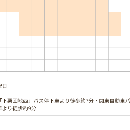
祝日
「下栗団地西」バス停下車より徒歩約7分・関東自動車
車より徒歩約9分