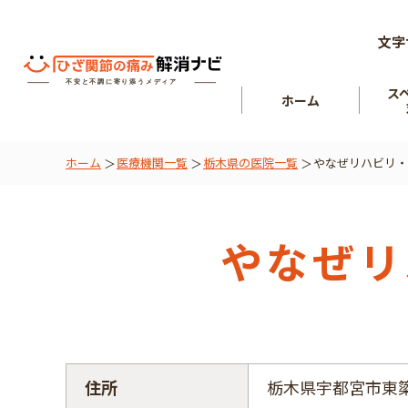
文字
ス
ホーム
ホーム
医療機関一覧
栃木県の医院一覧
やなぜリハビリ・
ひざ関節
を知る
肘関節
やなぜリ
住所
栃木県宇都宮市東簗瀬