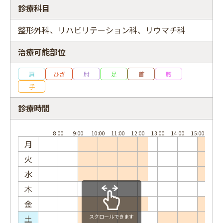
診療科目
整形外科、リハビリテーション科、リウマチ科
治療可能部位
フリーワード
肩
ひざ
肘
足
首
腰
手
診療時間
月
火
水
木
金
土
スクロールできます