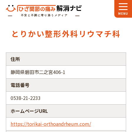
ホーム
とりかい整形外科リウマチ科
スペシャル
対談
お役立ち
コラム
住所
専門家
インタビュー
静岡県磐田市二之宮406-1
関節大全
電話番号
ひざ関節ナビに
ついて
0538-21-2233
ホームページURL
https://torikai-orthoandrheum.com/