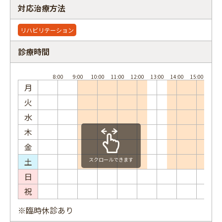
対応治療方法
リハビリテーション
診療時間
フリーワード
月
火
水
木
金
土
スクロールできます
日
祝
※臨時休診あり