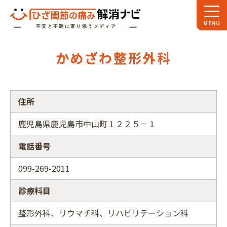
ホーム
かめざわ整形外科
スペシャル
対談
お役立ち
コラム
住所
専門家
インタビュー
鹿児島県鹿児島市中山町１２２５－１
関節大全
電話番号
ひざ関節ナビに
ついて
099-269-2011
診療科目
整形外科、リウマチ科、リハビリテーション科