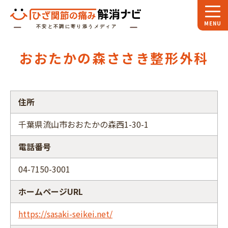
ホーム
おおたかの森ささき整形外科
スペシャル
対談
お役立ち
コラム
住所
専門家
インタビュー
千葉県流山市おおたかの森西1-30-1
関節大全
電話番号
ひざ関節ナビに
ついて
04-7150-3001
ホームページURL
https://sasaki-seikei.net/