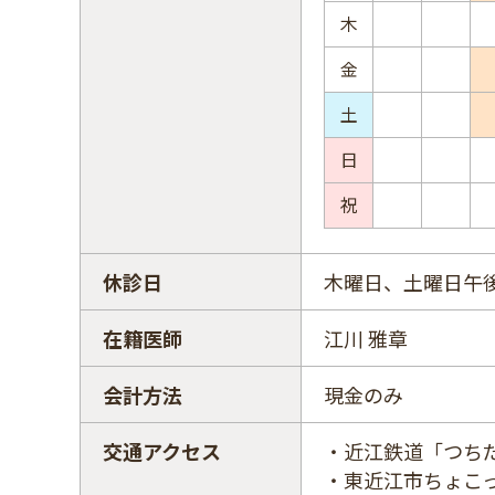
木
金
土
日
祝
休診日
木曜日、土曜日午
在籍医師
江川 雅章
会計方法
現金のみ
交通アクセス
・近江鉄道「つち
・東近江市ちょこ