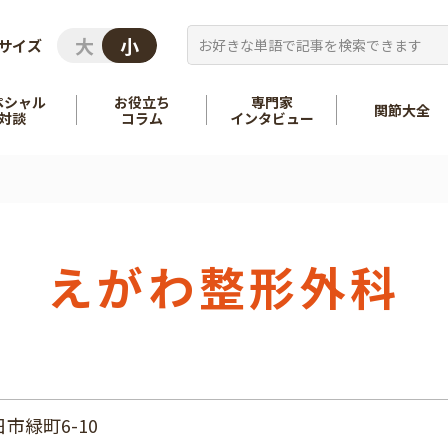
サイズ
ペシャル
お役立ち
専門家
関節大全
対談
コラム
インタビュー
を知る
股関節
を知る
肩
えがわ整形外科
市緑町6-10