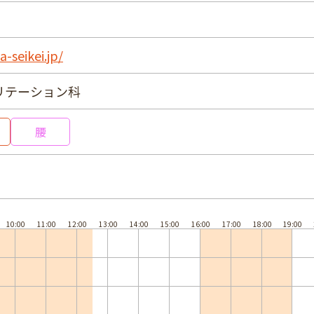
-seikei.jp/
リテーション科
腰